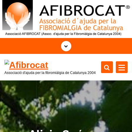
S
a
l
t
a
r
a
l
c
o
Associació d'ajuda per la fibromiàlgia de Catalunya
2004
n
t
e
n
i
d
o