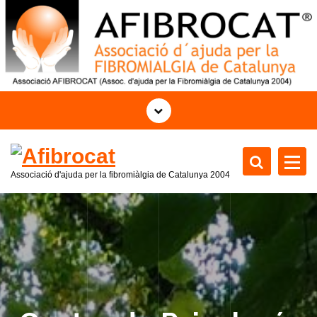
S
a
l
t
a
r
a
l
c
o
Associació d'ajuda per la fibromiàlgia de Catalunya
2004
n
t
e
n
i
d
o