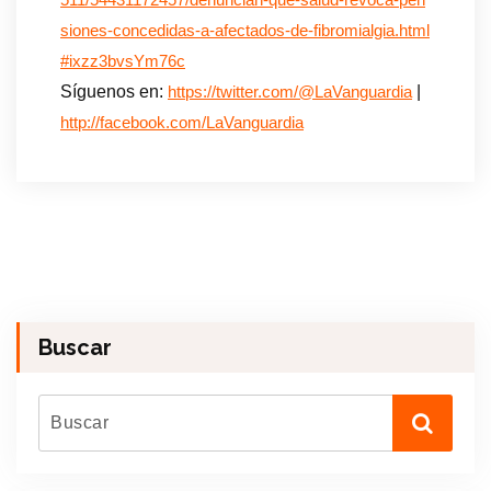
511/54431172457/denuncian-que-salud-revoca-pen
siones-concedidas-a-afectados-de-fibromialgia.html
#ixzz3bvsYm76c
Síguenos en:
|
https://twitter.com/@LaVanguardia
http://facebook.com/LaVanguardia
Buscar