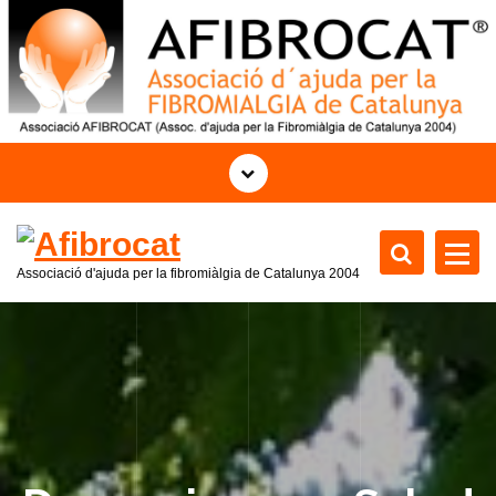
S
a
l
t
a
r
a
l
c
o
Associació d'ajuda per la fibromiàlgia de Catalunya
2004
n
t
e
n
i
d
o