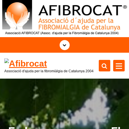
S
a
l
t
a
r
a
l
c
o
Associació d'ajuda per la fibromiàlgia de Catalunya
2004
n
t
e
n
i
d
o