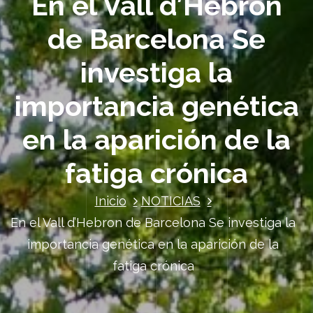
En el Vall d’Hebron
de Barcelona Se
investiga la
importancia genética
en la aparición de la
fatiga crónica
Inicio
NOTICIAS
En el Vall d’Hebron de Barcelona Se investiga la
importancia genética en la aparición de la
fatiga crónica