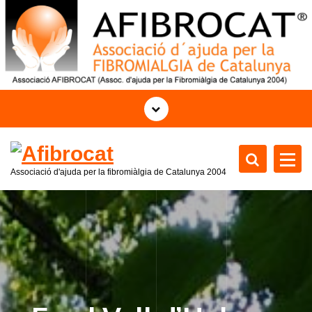
S
a
l
t
a
r
a
l
c
o
Associació d'ajuda per la fibromiàlgia de Catalunya
2004
n
t
e
n
i
d
o