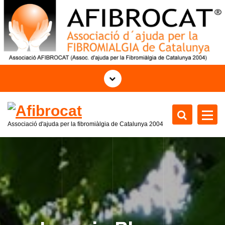
S
a
l
t
a
r
a
l
c
o
Associació d'ajuda per la fibromiàlgia de Catalunya
2004
n
t
e
n
i
d
o