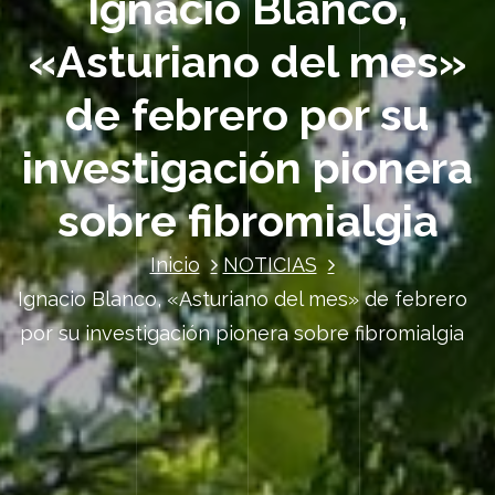
Ignacio Blanco,
«Asturiano del mes»
de febrero por su
investigación pionera
sobre fibromialgia
Inicio
NOTICIAS
Ignacio Blanco, «Asturiano del mes» de febrero
por su investigación pionera sobre fibromialgia