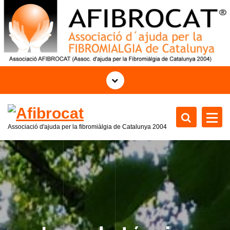
S
a
l
t
a
r
a
l
c
o
Associació d'ajuda per la fibromiàlgia de Catalunya
2004
n
t
e
n
i
d
o