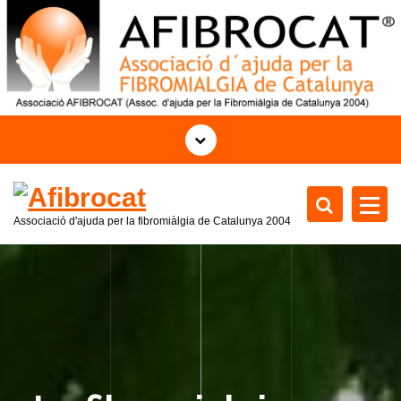
S
a
l
t
a
r
a
l
c
o
Associació d'ajuda per la fibromiàlgia de Catalunya
2004
n
t
e
n
i
d
o