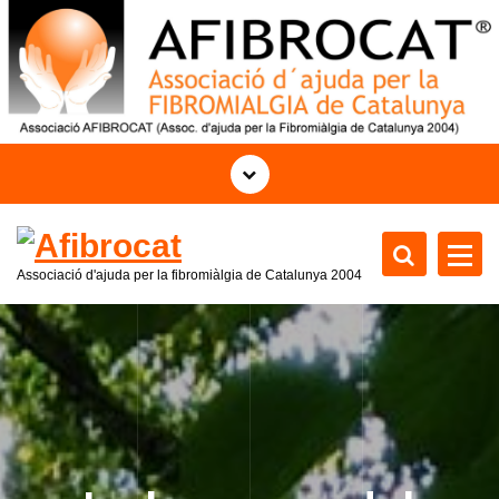
S
a
l
t
a
r
a
l
c
o
Associació d'ajuda per la fibromiàlgia de Catalunya
2004
n
t
e
n
i
d
o