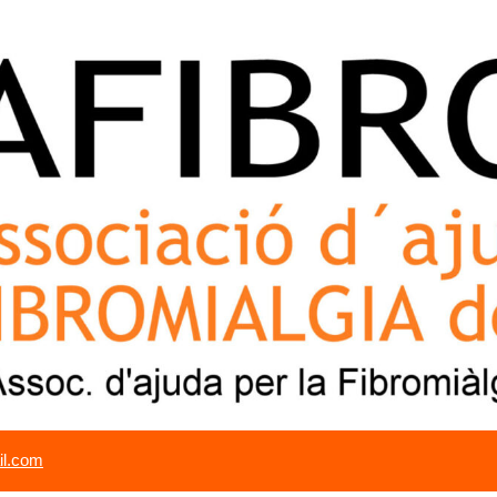
il.com