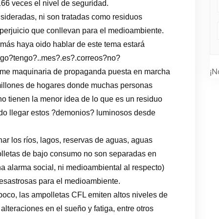
6 veces el nivel de seguridad.
ideradas, ni son tratadas como residuos
 perjuicio que conllevan para el medioambiente.
amás haya oido hablar de este tema estará
ngo?tengo?..mes?.es?.correos?no?
¡N
orme maquinaria de propaganda puesta en marcha
n millones de hogares donde muchas personas
o tienen la menor idea de lo que es un residuo
ido llegar estos ?demonios? luminosos desde
r los ríos, lagos, reservas de aguas, aguas
lletas de bajo consumo no son separadas en
 alarma social, ni medioambiental al respecto)
esastrosas para el medioambiente.
a poco, las ampolletas CFL emiten altos niveles de
lteraciones en el sueño y fatiga, entre otros