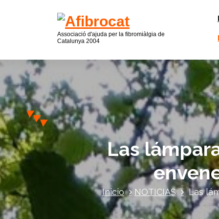
Associació d'ajuda per la fibromiàlgia de
Catalunya
2004
Las lámpar
envene
Inicio
NOTICIAS
Las lá