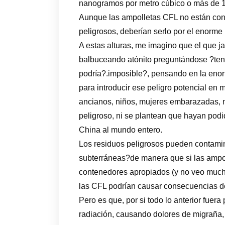
nanogramos por metro cúbico o más de 16
Aunque las ampolletas CFL no están cons
peligrosos, deberían serlo por el enorme
A estas alturas, me imagino que el que j
balbuceando atónito preguntándose ?te
podría?.imposible?, pensando en la en
para introducir ese peligro potencial e
ancianos, niños, mujeres embarazadas, n
peligroso, ni se plantean que hayan pod
China al mundo entero.
Los residuos peligrosos pueden contamina
subterráneas?de manera que si las ampo
contenedores apropiados (y no veo mucha
las CFL podrían causar consecuencias d
Pero es que, por si todo lo anterior fuer
radiación, causando dolores de migraña, a