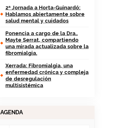
2ª Jornada a Horta-Guinardó:
Hablamos abiertamente sobre
salud mental y cuidados
Ponencia a cargo de la Dra..
Mayte Serrat, compartiendo
una mirada actualizada sobre la
fibromialgia.
Xerrada: Fibromialgia, una
enfermedad crónica y compleja
de desregulación
multisistémica
AGENDA