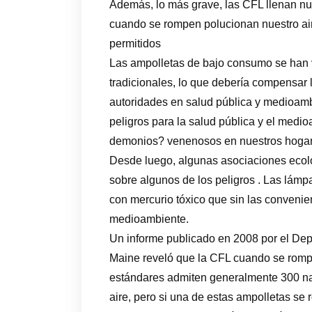
Además, lo más grave, las CFL llenan nu
cuando se rompen polucionan nuestro air
permitidos
Las ampolletas de bajo consumo se han 
tradicionales, lo que debería compensar l
autoridades en salud pública y medioamb
peligros para la salud pública y el med
demonios? venenosos en nuestros hogare
Desde luego, algunas asociaciones ecol
sobre algunos de los peligros . Las lám
con mercurio tóxico que sin las conven
medioambiente.
Un informe publicado en 2008 por el De
Maine reveló que la CFL cuando se rompe,
estándares admiten generalmente 300 na
aire, pero si una de estas ampolletas s