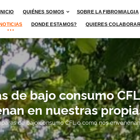
INICIO
QUIÉNES SOMOS
SOBRE LA FIBROMIALGIA
NOTICIAS
DONDE ESTAMOS?
QUIERES COLABORA
as de bajo consumo CFL
nan en nuestras propia
mparas de bajo consumo CFL o como nos envenenan 