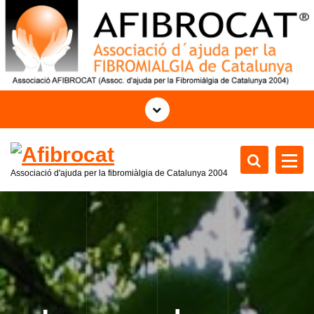
S
a
l
t
a
r
a
l
c
o
Associació d'ajuda per la fibromiàlgia de Catalunya
2004
n
t
e
n
i
d
o