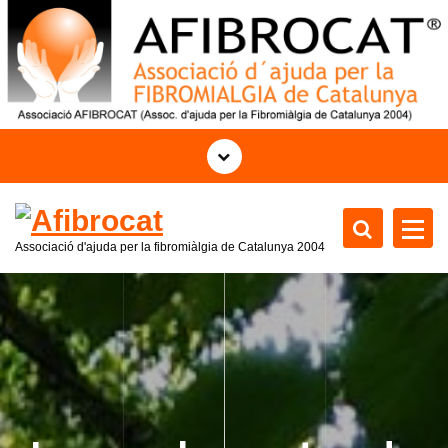
S
a
l
t
a
r
a
l
c
o
Associació d'ajuda per la fibromiàlgia de Catalunya
2004
n
t
e
n
i
d
o