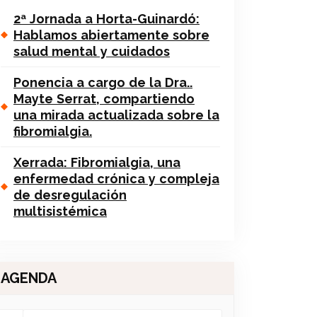
2ª Jornada a Horta-Guinardó:
Hablamos abiertamente sobre
salud mental y cuidados
Ponencia a cargo de la Dra..
Mayte Serrat, compartiendo
una mirada actualizada sobre la
fibromialgia.
Xerrada: Fibromialgia, una
enfermedad crónica y compleja
de desregulación
multisistémica
AGENDA