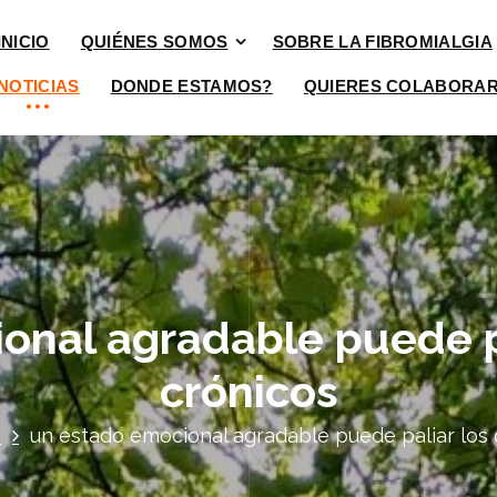
INICIO
QUIÉNES SOMOS
SOBRE LA FIBROMIALGIA
NOTICIAS
DONDE ESTAMOS?
QUIERES COLABORA
onal agradable puede pa
crónicos
S
un estado emocional agradable puede paliar los 