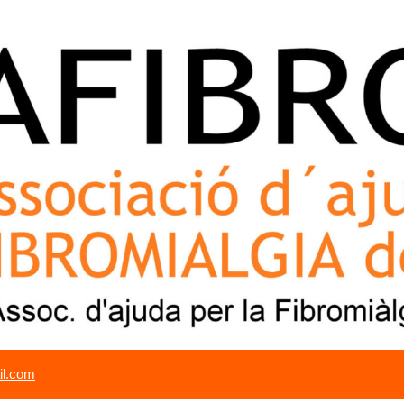
il.com