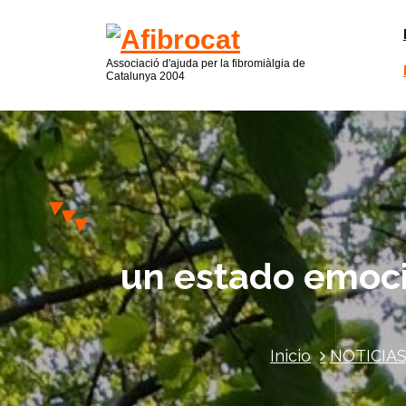
Associació d'ajuda per la fibromiàlgia de
Catalunya
2004
un estado emoci
Inicio
NOTICIA