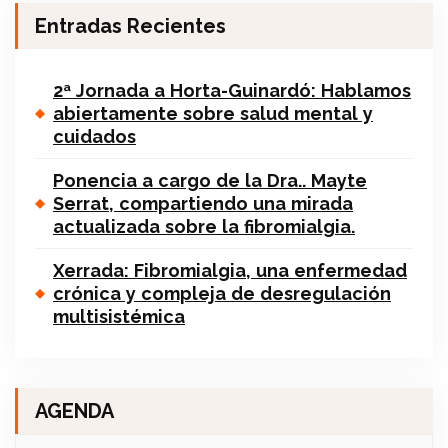
Entradas Recientes
2ª Jornada a Horta-Guinardó: Hablamos
abiertamente sobre salud mental y
cuidados
Ponencia a cargo de la Dra.. Mayte
Serrat, compartiendo una mirada
actualizada sobre la fibromialgia.
Xerrada: Fibromialgia, una enfermedad
crónica y compleja de desregulación
multisistémica
AGENDA