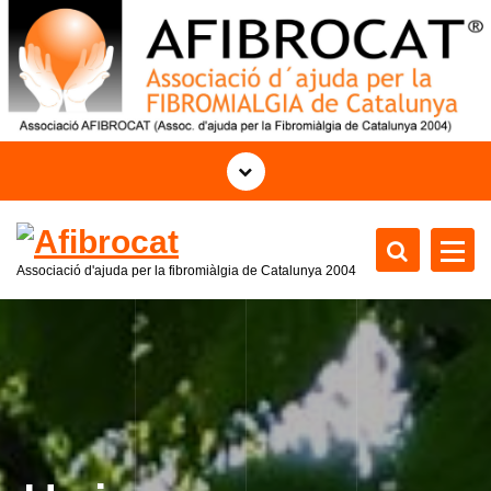
S
a
l
t
a
r
a
l
c
o
Associació d'ajuda per la fibromiàlgia de Catalunya
2004
n
t
e
n
i
d
o