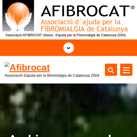
S
a
l
t
a
r
a
l
c
o
Associació d'ajuda per la fibromiàlgia de Catalunya
2004
n
t
e
n
i
d
o