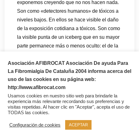
exponemos creyendo que no nos hacen nada.
Son como «detectores humanos» de tóxicos a
niveles bajos. En ellos se hace visible el daño
de la exposición cotidiana a tóxicos. Son como
la visible punta de un iceberg que en su mayor
parte permanece más o menos oculto: el de la
gran cantidad de enfermedades que producen
Asociación AFIBROCAT Asociación De ayuda Para
esos niveles supuestamente «bajos» en
La Fibromialgia De Cataluña 2004 informa acerca del
sectores mucho mayores de población. Lo que
uso de las cookies en su página web:
hoy sabe la ciencia es que la exposición a
http://www.afibrocat.com
tóxicos puede tener a ver con una parte nada
Usamos cookies en nuestro sitio web para brindarle la
despreciable del incremento de algunas de las
experiencia más relevante recordando sus preferencias y
enfermedades y problemas sanitarios que más
visitas repetidas. Al hacer clic en "Aceptar", acepta el uso de
TODAS las cookies.
están creciendo y que más incidencia tienen en
Occidente. En el libro doy datos acerca de ello.
Configuración de cookies
ACEPTAR
Hablamos de los cánceres, alergias, asma,