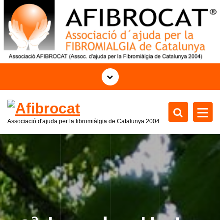
S
a
l
t
a
r
a
l
c
o
Associació d'ajuda per la fibromiàlgia de Catalunya
2004
n
t
e
n
i
d
o