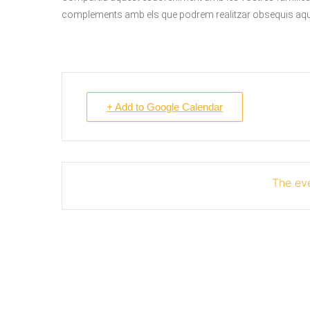
complements amb els que podrem realitzar obsequis aques
+ Add to Google Calendar
The eve