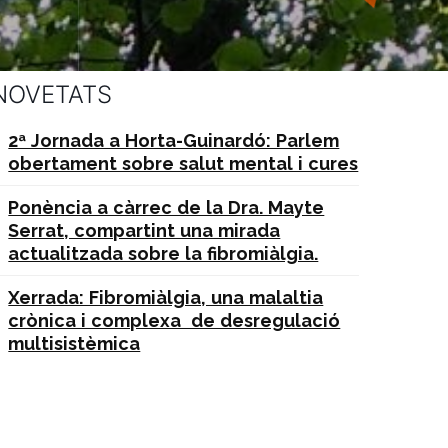
NOVETATS
2ª Jornada a Horta-Guinardó: Parlem
obertament sobre salut mental i cures
Ponència a càrrec de la Dra. Mayte
Serrat, compartint una mirada
actualitzada sobre la fibromiàlgia.
Xerrada: Fibromiàlgia, una malaltia
crònica i complexa de desregulació
multisistèmica