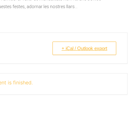
tes festes, adornar les nostres llars…
+ iCal / Outlook export
nt is finished.