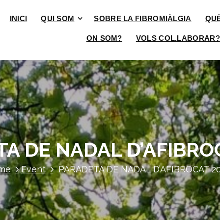
INICI
QUI SOM
SOBRE LA FIBROMIÀLGIA
QU
ON SOM?
VOLS COL.LABORAR?
A DE NADAL D’AFIBRO
me
Event
PARADETA DE NADAL D’AFIBROCAT 20