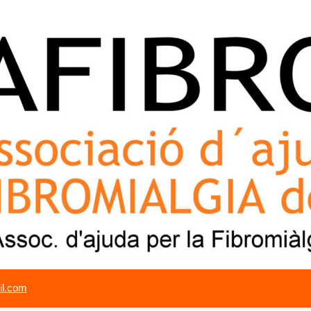
il.com