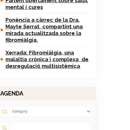
Parlem obertament sobre salut
mental i cures
Ponència a càrrec de la Dra.
Mayte Serrat, compartint una
mirada actualitzada sobre la
fibromiàlgia.
Xerrada: Fibromiàlgia, una
malaltia crònica i complexa de
desregulació multisistèmica
AGENDA