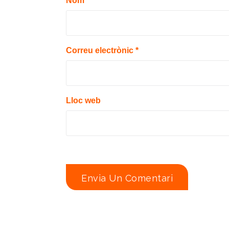
Nom
*
Correu electrònic
*
Lloc web