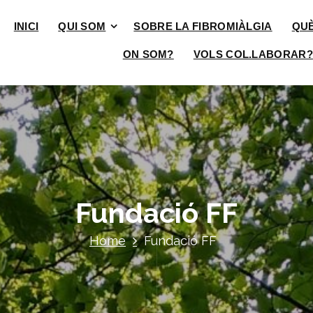
INICI
QUI SOM
SOBRE LA FIBROMIÀLGIA
QU
ON SOM?
VOLS COL.LABORAR?
Fundació FF
Home
Fundació FF