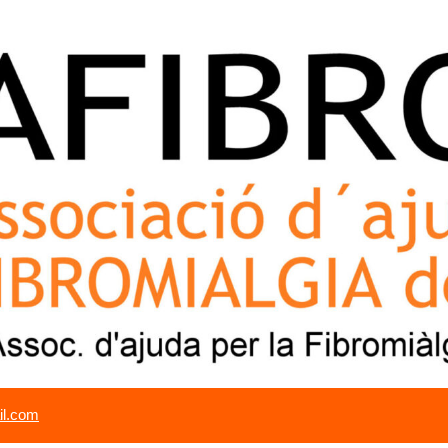
il.com