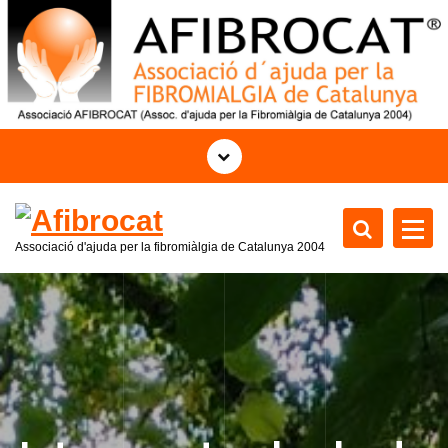
S
a
l
t
a
r
a
l
c
o
Associació d'ajuda per la fibromiàlgia de Catalunya
2004
n
t
e
n
i
d
o