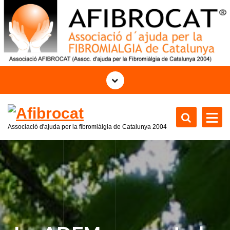
S
a
l
t
a
r
a
l
c
o
Associació d'ajuda per la fibromiàlgia de Catalunya
2004
n
t
e
n
i
d
o