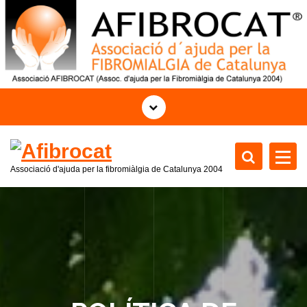
S
k
i
p
t
o
c
o
n
t
Associació d'ajuda per la fibromiàlgia de Catalunya 2004
e
n
t