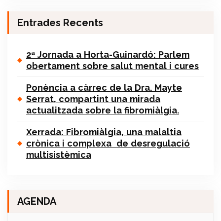
Entrades Recents
2ª Jornada a Horta-Guinardó: Parlem
obertament sobre salut mental i cures
Ponència a càrrec de la Dra. Mayte
Serrat, compartint una mirada
actualitzada sobre la fibromiàlgia.
Xerrada: Fibromiàlgia, una malaltia
crònica i complexa de desregulació
multisistèmica
AGENDA