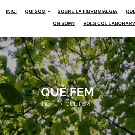
INICI
QUI SOM
SOBRE LA FIBROMIÀLGIA
QU
ON SOM?
VOLS COL.LABORAR?
QUÈ FEM
Home
QUÈ FEM