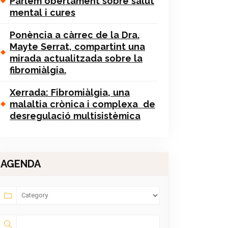
Parlem obertament sobre salut
mental i cures
Ponència a càrrec de la Dra.
Mayte Serrat, compartint una
mirada actualitzada sobre la
fibromiàlgia.
Xerrada: Fibromiàlgia, una
malaltia crònica i complexa de
desregulació multisistèmica
AGENDA