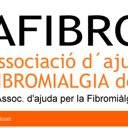
il.com