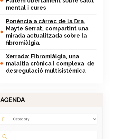
Parlem obertament sobre salut
mental i cures
Ponència a càrrec de la Dra.
Mayte Serrat, compartint una
mirada actualitzada sobre la
fibromiàlgia.
Xerrada: Fibromiàlgia, una
malaltia crònica i complexa de
desregulació multisistèmica
AGENDA