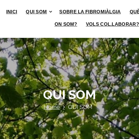
INICI
QUI SOM
SOBRE LA FIBROMIÀLGIA
QU
ON SOM?
VOLS COL.LABORAR?
QUI SOM
Home
QUI SOM