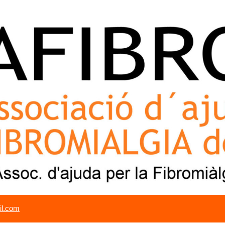
il.com