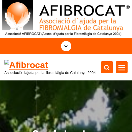
S
a
l
t
a
r
a
l
c
o
Associació d'ajuda per la fibromiàlgia de Catalunya
2004
n
t
e
n
i
d
o