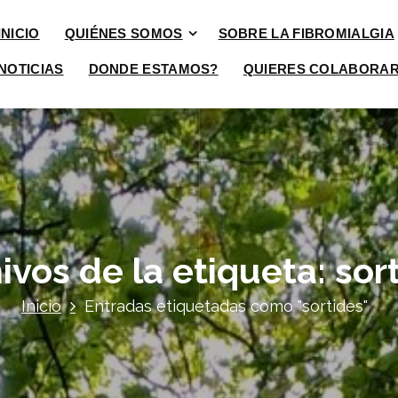
INICIO
QUIÉNES SOMOS
SOBRE LA FIBROMIALGIA
NOTICIAS
DONDE ESTAMOS?
QUIERES COLABORA
ivos de la etiqueta:
sor
Inicio
Entradas etiquetadas como "
sortides
"