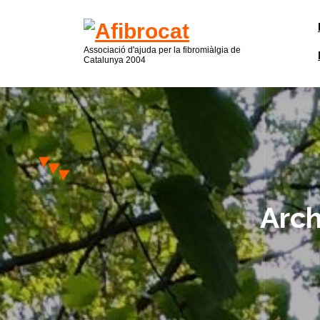
Associació d'ajuda per la fibromiàlgia de
Catalunya
2004
Arch