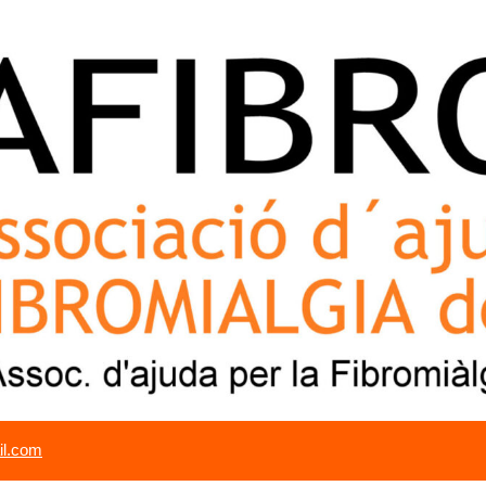
il.com