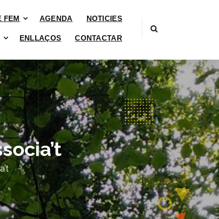
È FEM
AGENDA
NOTICIES
ENLLAÇOS
CONTACTAR
socia’t
a’t