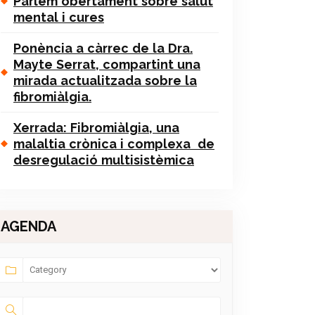
Parlem obertament sobre salut
mental i cures
Ponència a càrrec de la Dra.
Mayte Serrat, compartint una
mirada actualitzada sobre la
fibromiàlgia.
Xerrada: Fibromiàlgia, una
malaltia crònica i complexa de
desregulació multisistèmica
AGENDA