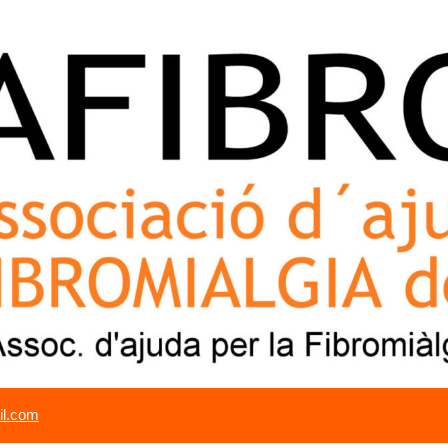
il.com