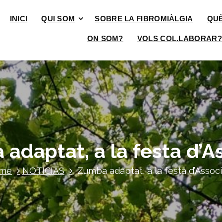
INICI
QUI SOM
SOBRE LA FIBROMIÀLGIA
QU
ON SOM?
VOLS COL.LABORAR?
adaptat, a la festa d’As
me
NOTICIAS
Zumba adaptat, a la festa d’Associ