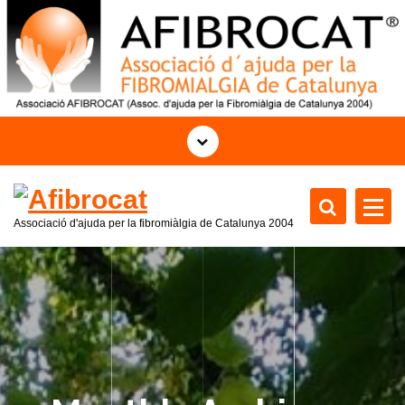
S
k
i
p
t
o
c
o
n
t
Associació d'ajuda per la fibromiàlgia de Catalunya 2004
e
n
t