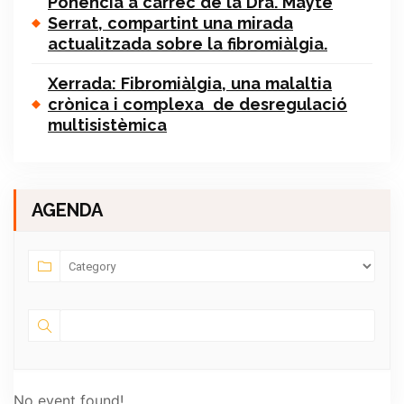
Ponència a càrrec de la Dra. Mayte
Serrat, compartint una mirada
actualitzada sobre la fibromiàlgia.
Xerrada: Fibromiàlgia, una malaltia
crònica i complexa de desregulació
multisistèmica
AGENDA
No event found!