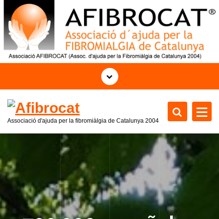
S
k
i
p
t
o
c
o
n
t
Associació d'ajuda per la fibromiàlgia de Catalunya 2004
e
n
t