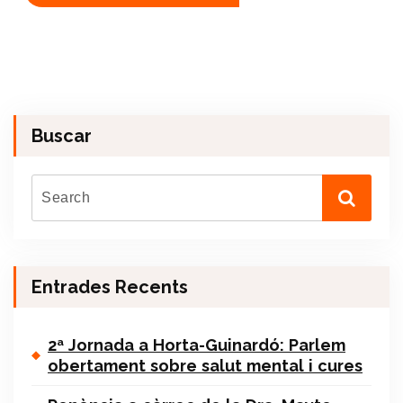
Buscar
Entrades Recents
2ª Jornada a Horta-Guinardó: Parlem
obertament sobre salut mental i cures