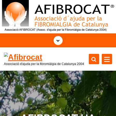
S
k
i
p
t
o
c
o
n
t
Associació d'ajuda per la fibromiàlgia de Catalunya 2004
e
n
t