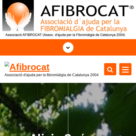
S
k
i
p
t
o
c
o
n
t
Associació d'ajuda per la fibromiàlgia de Catalunya 2004
e
n
t