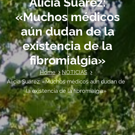
Alicia Suárez:
«Muchos médicos
aún dudan de la
existencia de la
fibromialgia»
Home
NOTICIAS
Alicia Suárez: «Muchos médicos aún dudan de
la existencia de la fibromialgia»