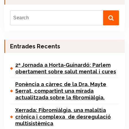
Entrades Recents
2ª Jornada a Horta-Guinardó: Parlem
obertament sobre salut mental i cures
Ponència a càrrec de la Dra. Mayte
Serrat, compartint una mirada
actualitzada sobre la fibromiàlgia.
Xerrada: Fibromiàlgia, una malaltia
crònica i complexa de desregulació
multisistèmica