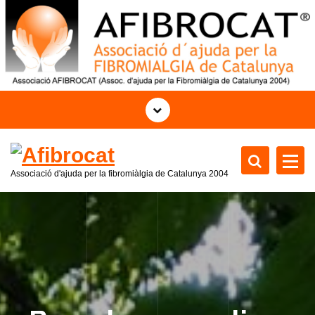
S
k
i
p
t
o
c
o
n
t
Associació d'ajuda per la fibromiàlgia de Catalunya 2004
e
n
t