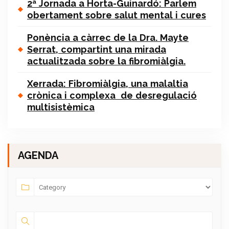
2ª Jornada a Horta-Guinardó: Parlem
obertament sobre salut mental i cures
Ponència a càrrec de la Dra. Mayte
Serrat, compartint una mirada
actualitzada sobre la fibromiàlgia.
Xerrada: Fibromiàlgia, una malaltia
crònica i complexa de desregulació
multisistèmica
AGENDA