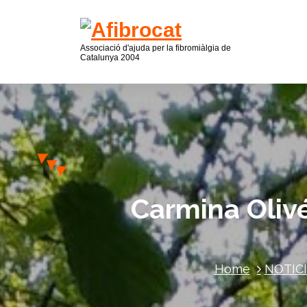
Associació d'ajuda per la fibromiàlgia de
Catalunya 2004
Carmina Olivé
Home
NOTIC