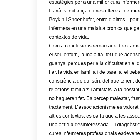
estratègies per a una millor cura infermer
L’anàlisi mitjançant unes ulleres inferm
Boykin i Shoenhofer, entre d’altres, i par
Infermera en una malaltia crònica que gen
contextos de vida.
Com a conclusions remarcar el trencament
el seu entorn, la malaltia, tot i que acon
guanys, pèrdues per a la dificultat en el 
llar, la vida en família i de parella, el tr
consciència de qui són, del que tenen, d
relacions familiars i amistats, a la possib
no hagueren fet. Es percep malestar, frustr
tractament. L’associacionisme és valorat,
altres contextos, es parla que a les asso
una actitud desinteressada. El diagnòstic 
cures infermeres professionals esdevene