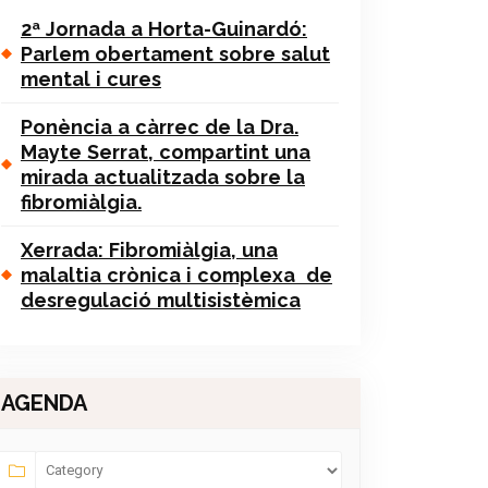
2ª Jornada a Horta-Guinardó:
Parlem obertament sobre salut
mental i cures
Ponència a càrrec de la Dra.
Mayte Serrat, compartint una
mirada actualitzada sobre la
fibromiàlgia.
Xerrada: Fibromiàlgia, una
malaltia crònica i complexa de
desregulació multisistèmica
AGENDA