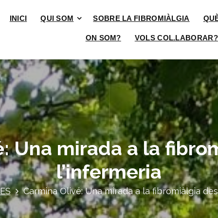
INICI
QUI SOM
SOBRE LA FIBROMIÀLGIA
QU
ON SOM?
VOLS COL.LABORAR?
: Una mirada a la fibro
l’infermeria
IES
Carmina Olivé: Una mirada a la fibromiàlgia des