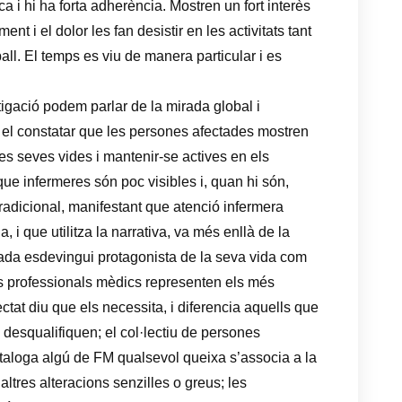
 i hi ha forta adherència. Mostren un fort interès
t i el dolor les fan desistir en les activitats tant
ball. El temps es viu de manera particular i es
igació podem parlar de la mirada global i
 el constatar que les persones afectades mostren
les seves vides i mantenir-se actives en els
 que infermeres són poc visibles i, quan hi són,
tradicional, manifestant que atenció infermera
, i que utilitza la narrativa, va més enllà de la
dada esdevingui protagonista de la seva vida com
ls professionals mèdics representen els més
fectat diu que els necessita, i diferencia aquells que
desqualifiquen; el col·lectiu de persones
taloga algú de FM qualsevol queixa s’associa a la
tres alteracions senzilles o greus; les