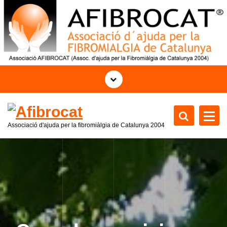
S
k
i
p
t
o
c
o
n
t
Associació d'ajuda per la fibromiàlgia de Catalunya 2004
e
n
t