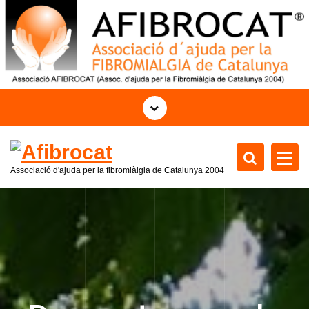
S
k
i
p
t
o
c
o
n
t
Associació d'ajuda per la fibromiàlgia de Catalunya 2004
e
n
t