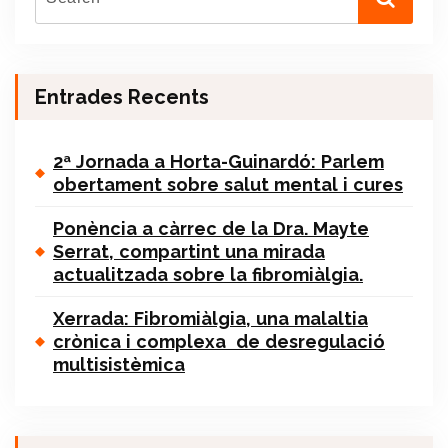
Entrades Recents
2ª Jornada a Horta-Guinardó: Parlem
obertament sobre salut mental i cures
Ponència a càrrec de la Dra. Mayte
Serrat, compartint una mirada
actualitzada sobre la fibromiàlgia.
Xerrada: Fibromiàlgia, una malaltia
crònica i complexa de desregulació
multisistèmica