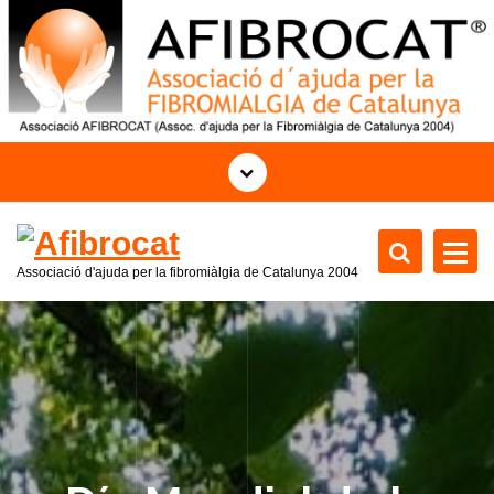
S
k
i
p
t
o
c
o
n
t
Associació d'ajuda per la fibromiàlgia de Catalunya 2004
e
n
t