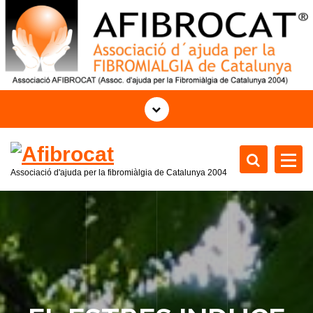
S
k
i
p
t
o
c
o
n
t
Associació d'ajuda per la fibromiàlgia de Catalunya 2004
e
n
t