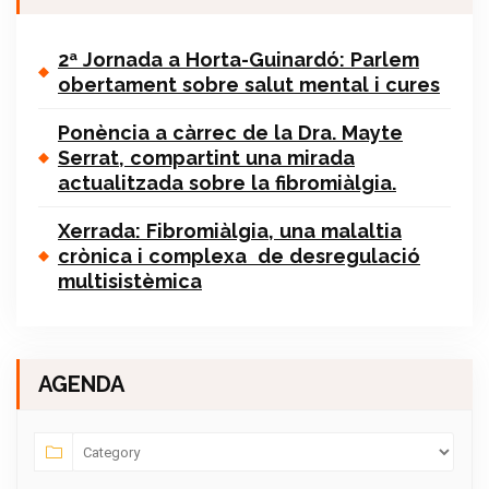
2ª Jornada a Horta-Guinardó: Parlem
obertament sobre salut mental i cures
Ponència a càrrec de la Dra. Mayte
Serrat, compartint una mirada
actualitzada sobre la fibromiàlgia.
Xerrada: Fibromiàlgia, una malaltia
crònica i complexa de desregulació
multisistèmica
AGENDA