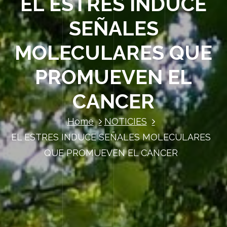
EL ESTRES INDUCE
SEÑALES
MOLECULARES QUE
PROMUEVEN EL
CANCER
Home
NOTICIES
EL ESTRES INDUCE SEÑALES MOLECULARES
QUE PROMUEVEN EL CANCER