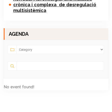
crònica i complexa de desregulació
multisistèmica
AGENDA
No event found!