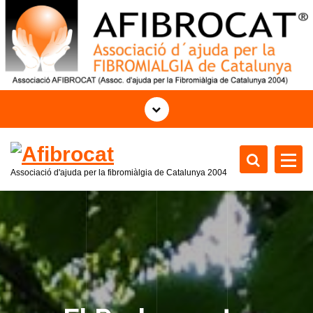
S
k
i
p
t
o
c
o
n
t
Associació d'ajuda per la fibromiàlgia de Catalunya 2004
e
n
t