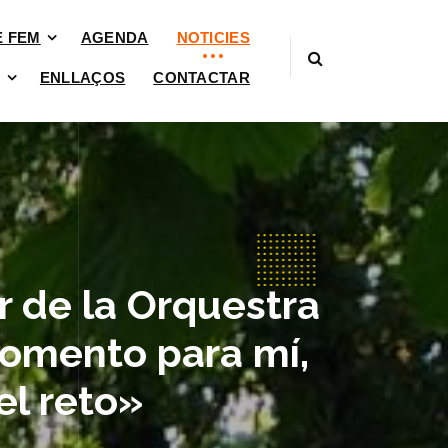
È FEM
AGENDA
NOTICIES
ENLLAÇOS
CONTACTAR
de la Orquestra
momento para mí,
el reto»