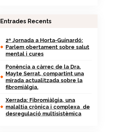
Entrades Recents
2ª Jornada a Horta-Guinardó:
Parlem obertament sobre salut
mental i cures
Ponència a càrrec de la Dra.
Mayte Serrat, compartint una
mirada actualitzada sobre la
fibromiàlgia.
Xerrada: Fibromiàlgia, una
malaltia crònica i complexa de
desregulació multisistèmica