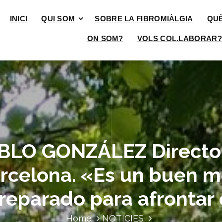
INICI
QUI SOM
SOBRE LA FIBROMIÀLGIA
QU
ON SOM?
VOLS COL.LABORAR?
BLO GONZÁLEZ Director 
rcelona. «Es un buen 
reparado para afrontar 
Home
NOTICIES