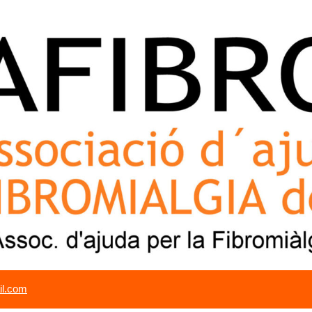
il.com