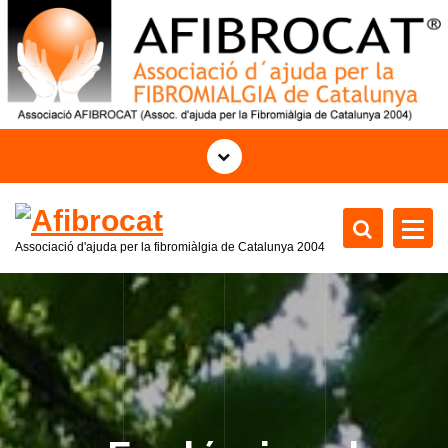
S
k
i
p
t
o
c
o
n
t
Associació d'ajuda per la fibromiàlgia de Catalunya 2004
e
n
t