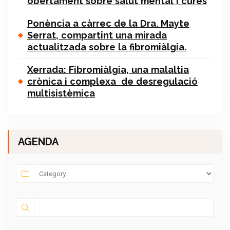
obertament sobre salut mental i cures
Ponència a càrrec de la Dra. Mayte
Serrat, compartint una mirada
actualitzada sobre la fibromiàlgia.
Xerrada: Fibromiàlgia, una malaltia
crònica i complexa de desregulació
multisistèmica
AGENDA