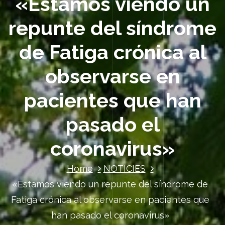
«Estamos viendo un
repunte del síndrome
de Fatiga crónica al
observarse en
pacientes que han
pasado el
coronavirus»
Home
NOTICIES
«Estamos viendo un repunte del síndrome de
Fatiga crónica al observarse en pacientes que
han pasado el coronavirus»