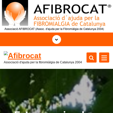
S
k
i
p
t
o
c
o
n
t
Associació d'ajuda per la fibromiàlgia de Catalunya 2004
e
n
t