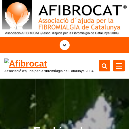
S
k
i
p
t
o
c
o
n
t
Associació d'ajuda per la fibromiàlgia de Catalunya 2004
e
n
t