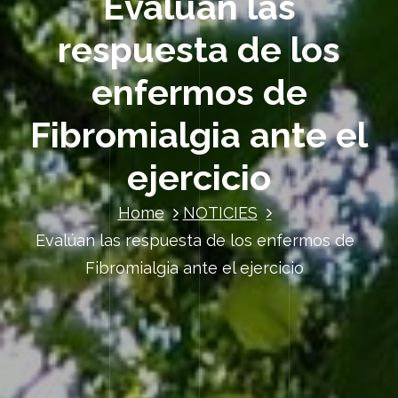
Evalúan las
respuesta de los
enfermos de
Fibromialgia ante el
ejercicio
Home
NOTICIES
Evalúan las respuesta de los enfermos de
Fibromialgia ante el ejercicio