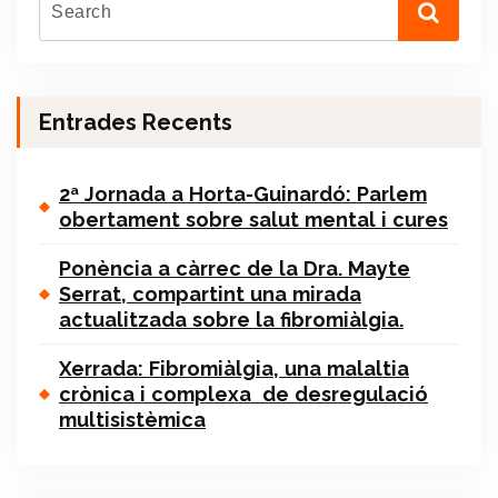
Entrades Recents
2ª Jornada a Horta-Guinardó: Parlem
obertament sobre salut mental i cures
Ponència a càrrec de la Dra. Mayte
Serrat, compartint una mirada
actualitzada sobre la fibromiàlgia.
Xerrada: Fibromiàlgia, una malaltia
crònica i complexa de desregulació
multisistèmica