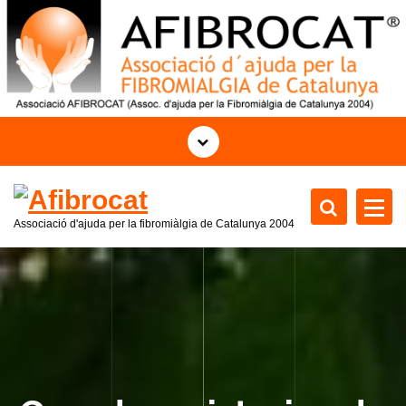
S
k
i
p
t
o
c
o
n
t
Associació d'ajuda per la fibromiàlgia de Catalunya 2004
e
n
t