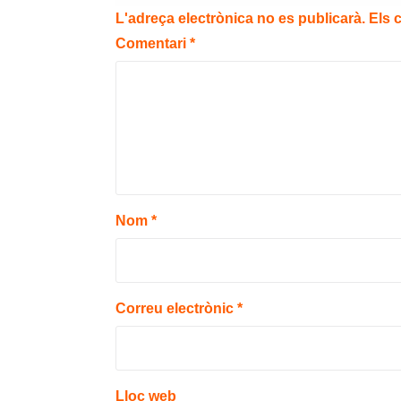
L'adreça electrònica no es publicarà.
Els 
Comentari
*
Nom
*
Correu electrònic
*
Lloc web