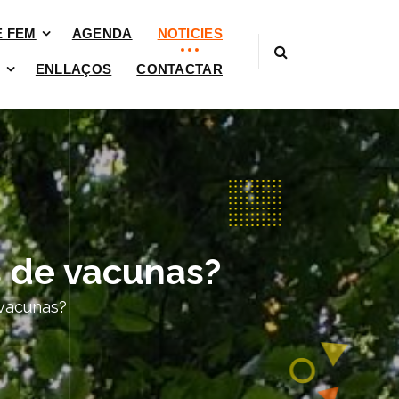
È FEM
AGENDA
NOTICIES
ENLLAÇOS
CONTACTAR
s de vacunas?
 vacunas?