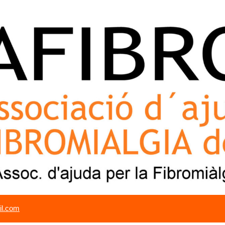
il.com