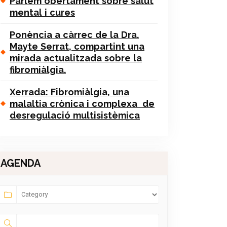
Parlem obertament sobre salut
mental i cures
Ponència a càrrec de la Dra.
Mayte Serrat, compartint una
mirada actualitzada sobre la
fibromiàlgia.
Xerrada: Fibromiàlgia, una
malaltia crònica i complexa de
desregulació multisistèmica
AGENDA