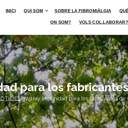
INICI
QUI SOM
SOBRE LA FIBROMIÀLGIA
QU
ON SOM?
VOLS COL.LABORAR?
ad para los fabricante
OTICIES
¿Hay impunidad para los fabricantes de