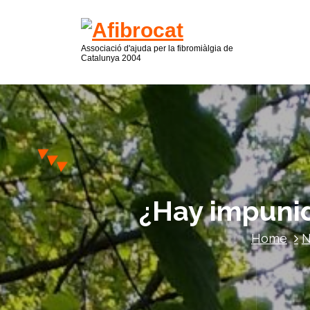
Associació d'ajuda per la fibromiàlgia de
Catalunya 2004
¿Hay impunid
Home
N