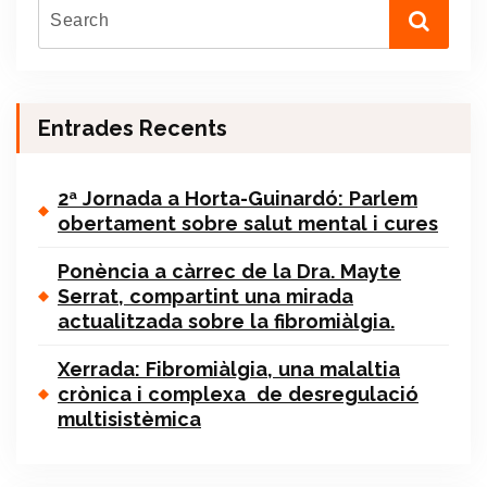
Entrades Recents
2ª Jornada a Horta-Guinardó: Parlem
obertament sobre salut mental i cures
Ponència a càrrec de la Dra. Mayte
Serrat, compartint una mirada
actualitzada sobre la fibromiàlgia.
Xerrada: Fibromiàlgia, una malaltia
crònica i complexa de desregulació
multisistèmica