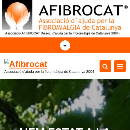
S
k
i
p
t
o
c
o
n
t
Associació d'ajuda per la fibromiàlgia de Catalunya 2004
e
n
t