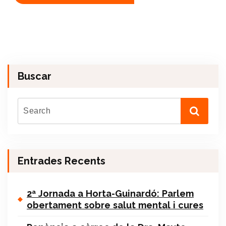
Buscar
Entrades Recents
2ª Jornada a Horta-Guinardó: Parlem
obertament sobre salut mental i cures