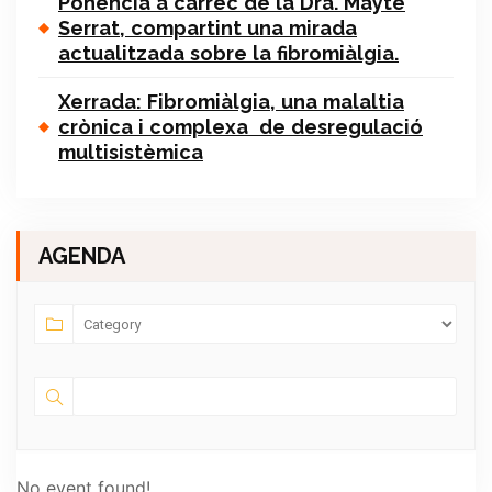
Ponència a càrrec de la Dra. Mayte
Serrat, compartint una mirada
actualitzada sobre la fibromiàlgia.
Xerrada: Fibromiàlgia, una malaltia
crònica i complexa de desregulació
multisistèmica
AGENDA
No event found!