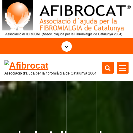
S
k
i
p
t
o
c
o
n
t
Associació d'ajuda per la fibromiàlgia de Catalunya 2004
e
n
t