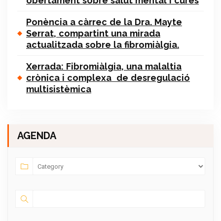
obertament sobre salut mental i cures
Ponència a càrrec de la Dra. Mayte
Serrat, compartint una mirada
actualitzada sobre la fibromiàlgia.
Xerrada: Fibromiàlgia, una malaltia
crònica i complexa de desregulació
multisistèmica
AGENDA