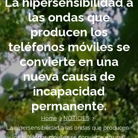
La hipersensibilidad a
las ondas que
producen los
teléfonos móviles se
convierte en una
nueva causa de
incapacidad
permanente.
Home
NOTICIES
La hipersensibilidad a las ondas que producen
los teléfonos móviles se convierte en una