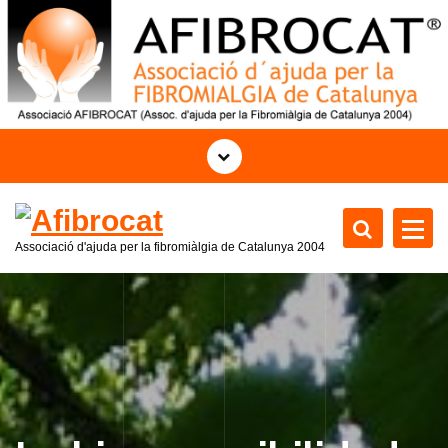
S
k
i
p
t
o
c
o
n
t
Associació d'ajuda per la fibromiàlgia de Catalunya 2004
e
n
t