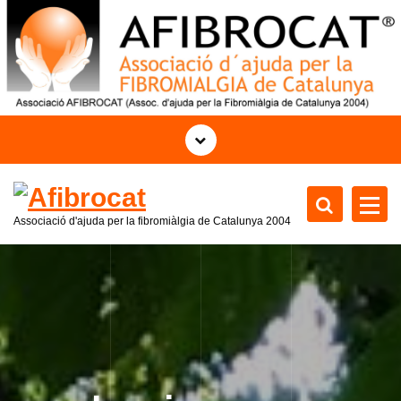
S
k
i
p
t
o
c
o
n
t
Associació d'ajuda per la fibromiàlgia de Catalunya 2004
e
n
t