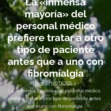
La «inmensa
mayoría» del
personal médico
prefiere tratar a otro
tipo de paciente
antes que a uno con
fibromialgia
Home
NOTICIES
La «inmensa mayoría» del personal médico
prefiere tratar a otro tipo de paciente antes
que a uno con fibromialgia