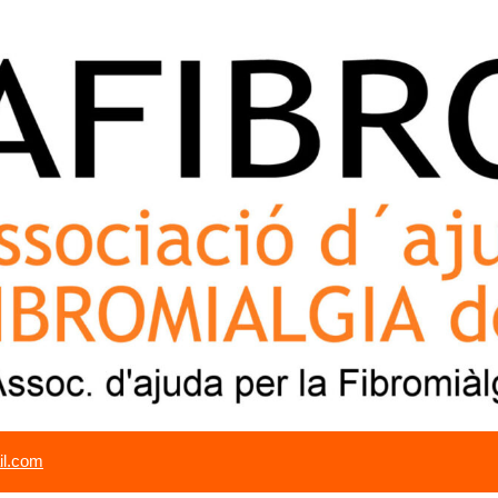
il.com