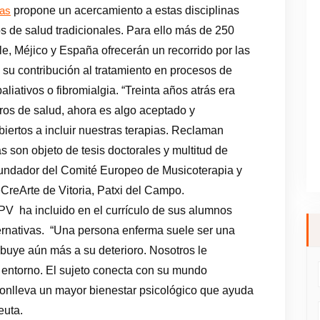
propone un acercamiento a estas disciplinas
vas
s de salud tradicionales. Para ello más de 250
ile, Méjico y España ofrecerán un recorrido por las
 su contribución al tratamiento en procesos de
liativos o fibromialgia. “Treinta años atrás era
ros de salud, ahora es algo aceptado y
iertos a incluir nuestras terapias. Reclaman
s son objeto de tesis doctorales y multitud de
o fundador del Comité Europeo de Musicoterapia y
eCreArte de Vitoria, Patxi del Campo.
PV ha incluido en el currículo de sus alumnos
ternativas. “Una persona enferma suele ser una
ibuye aún más a su deterioro. Nosotros le
l entorno. El sujeto conecta con su mundo
 conlleva un mayor bienestar psicológico que ayuda
euta.