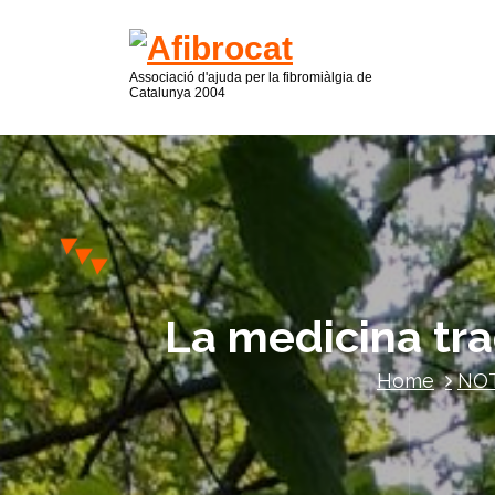
Associació d'ajuda per la fibromiàlgia de
Catalunya 2004
La medicina trad
Home
NOT