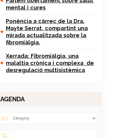
Parlem obertament sobre salut
mental i cures
Ponència a càrrec de la Dra.
Mayte Serrat, compartint una
mirada actualitzada sobre la
fibromiàlgia.
Xerrada: Fibromiàlgia, una
malaltia crònica i complexa de
desregulació multisistèmica
AGENDA