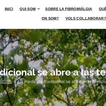
INICI
QUI SOM
SOBRE LA FIBROMIÀLGIA
QU
ON SOM?
VOLS COL.LABORAR?
icional se abre a las t
ICIES
La medicina tradicional se abre a las terapi