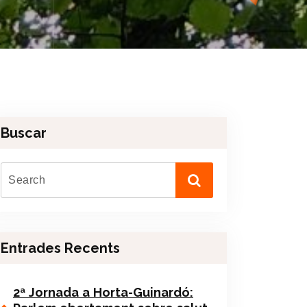
Buscar
Entrades Recents
2ª Jornada a Horta-Guinardó: