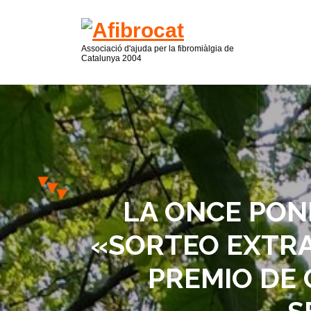
Associació d'ajuda per la fibromiàlgia de
Catalunya 2004
LA ONCE PON
«SORTEO EXTRAO
PREMIO DE 