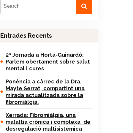
Entrades Recents
2ª Jornada a Horta-Guinardó:
Parlem obertament sobre salut
mental i cures
Ponència a càrrec de la Dra.
Mayte Serrat, compartint una
mirada actualitzada sobre la
fibromiàlgia.
Xerrada: Fibromiàlgia, una
malaltia crònica i complexa de
desregulació multisistèmica