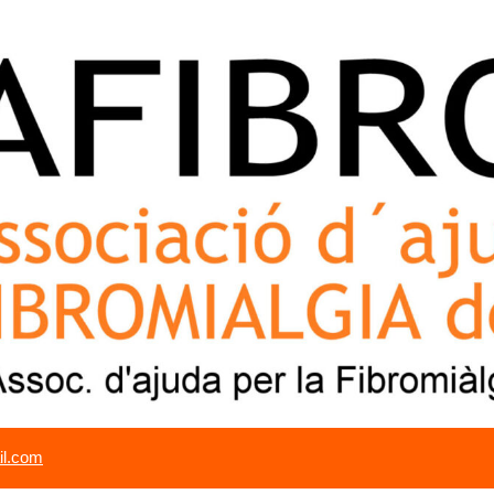
il.com