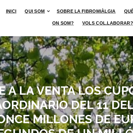
INICI
QUI SOM
SOBRE LA FIBROMIÀLGIA
QU
ON SOM?
VOLS COL.LABORAR?
E A LA VENTA LOS CUP
RDINARIO DEL 11 DEL
ONCE MILLONES DE EU