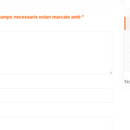
camps necessaris estan marcats amb
*
No