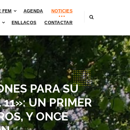
È FEM
AGENDA
NOTICIES
ENLLAÇOS
CONTACTAR
ONES PARA SU
 11»: UN PRIMER
ROS, Y ONCE