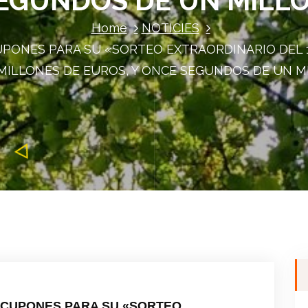
EGUNDOS DE UN MILL
Home
NOTICIES
UPONES PARA SU «SORTEO EXTRAORDINARIO DEL 11
MILLONES DE EUROS, Y ONCE SEGUNDOS DE UN M
S CUPONES PARA SU «SORTEO