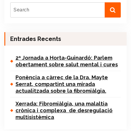
Entrades Recents
2ª Jornada a Horta-Guinardó: Parlem
obertament sobre salut mental i cures
Ponència a càrrec de la Dra. Mayte
Serrat, compartint una mirada
actualitzada sobre la fibromiàlgia.
Xerrada: Fibromiàlgia, una malaltia
crònica i complexa de desregulació
multisistèmica