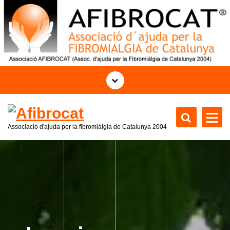
S
k
i
p
t
o
c
o
n
t
Associació d'ajuda per la fibromiàlgia de Catalunya 2004
e
n
t